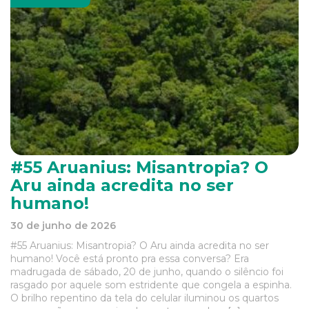
#55 Aruanius: Misantropia? O
Aru ainda acredita no ser
humano!
30 de junho de 2026
#55 Aruanius: Misantropia? O Aru ainda acredita no ser
humano! Você está pronto pra essa conversa? Era
madrugada de sábado, 20 de junho, quando o silêncio foi
rasgado por aquele som estridente que congela a espinha.
O brilho repentino da tela do celular iluminou os quartos