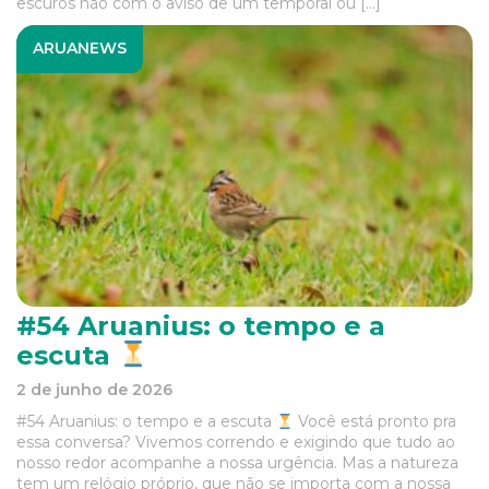
escuros não com o aviso de um temporal ou […]
ARUANEWS
#54 Aruanius: o tempo e a
escuta
2 de junho de 2026
#54 Aruanius: o tempo e a escuta
Você está pronto pra
essa conversa? Vivemos correndo e exigindo que tudo ao
nosso redor acompanhe a nossa urgência. Mas a natureza
tem um relógio próprio, que não se importa com a nossa