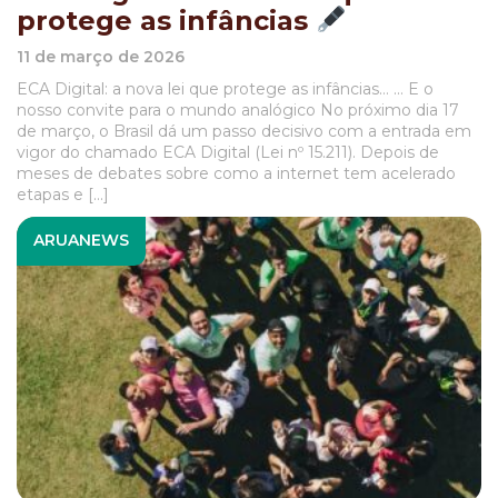
protege as infâncias
11 de março de 2026
ECA Digital: a nova lei que protege as infâncias… … E o
nosso convite para o mundo analógico No próximo dia 17
de março, o Brasil dá um passo decisivo com a entrada em
vigor do chamado ECA Digital (Lei nº 15.211). Depois de
meses de debates sobre como a internet tem acelerado
etapas e […]
ARUANEWS