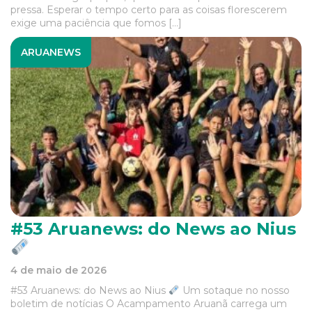
pressa. Esperar o tempo certo para as coisas florescerem
exige uma paciência que fomos […]
ARUANEWS
#53 Aruanews: do News ao Nius
4 de maio de 2026
#53 Aruanews: do News ao Nius
Um sotaque no nosso
boletim de notícias O Acampamento Aruanã carrega um