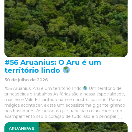
#56 Aruanius: O Aru é um
território lindo
30 de julho de 2026
#56 Aruanius: Aru é um território lindo
Um território de
brincadeiras e trabalhos As férias são a nossa especialidade,
mas esse Vale Encantado não se constrói sozinho. Para a
mágica acontecer, existe um ecossistema gigante girando
nos bastidores. As pessoas que trabalham diariamente no
acampamento são o coração de tudo isso e o principal […]
ARUANEWS