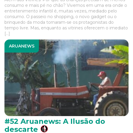
consumo e mais pé no chão? Vivemos em uma era onde o
entretenimento infantil é, muitas vezes, mediado pelo
consumo. O passeio no shopping, o novo gadget ou o
brinquedo da moda tornaram-se os protagonistas do
tempo livre. Mas, enquanto as vitrines oferecem o imediato
[…]
ARUANEWS
#52 Aruanews: A Ilusão do
descarte