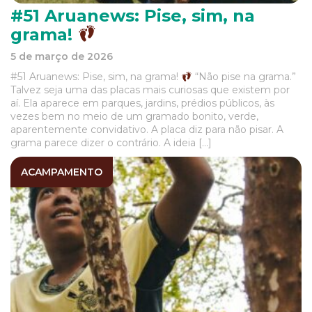
#51 Aruanews: Pise, sim, na
grama!
5 de março de 2026
#51 Aruanews: Pise, sim, na grama!
“Não pise na grama.”
Talvez seja uma das placas mais curiosas que existem por
aí. Ela aparece em parques, jardins, prédios públicos, às
vezes bem no meio de um gramado bonito, verde,
aparentemente convidativo. A placa diz para não pisar. A
grama parece dizer o contrário. A ideia […]
ACAMPAMENTO