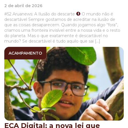
2 de abril de 2026
#52 Aruanews: A Ilusão do descarte
O mundo não é
descartável Sempre gostamos de acreditar na ilusão de
que as coisas desaparecem. Quando jogamos algo “fora”,
criamos uma fronteira invisível entre a nossa vida e o resto
do planeta. Mas o que exatamente é descartável no
mundo? Se descartável é tudo aquilo que sai […]
ACAMPAMENTO
ECA Digital: a nova lei que