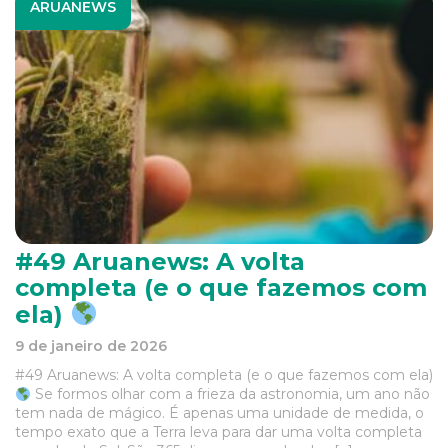
ARUANEWS
#49 Aruanews: A volta
completa (e o que fazemos com
ela)
9 de janeiro de 2026
#49 Aruanews: A volta completa (e o que fazemos com ela)
Se formos olhar com a frieza da astronomia, um ano não
tem nada de mágico. É apenas uma unidade de medida, o
tempo exato que a Terra leva para dar uma volta completa