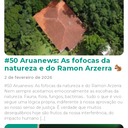
#50 Aruanews: As fofocas da
natureza e do Ramon Arzerra
2 de fevereiro de 2026
#50 Aruanews: As fofocas da natureza e do Ramon Arzerra
Nem sempre aceitamos emocionalmente as escolhas da
natureza. Fauna, flora, fungos, bactérias… tudo o que é vivo
segue uma lógica própria, indiferente à nossa aprovação ou
ao nosso senso de justiça. É verdade que muitos
desequilíbrios hoje são frutos da nossa interferência, do
impacto humano […]