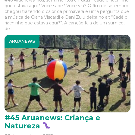
#46 Aruanews: rios, sentimentos e frutas Cadê o riachinho
que estava aqui? Você sabe? Você viu? O fim de setembro
chegou trazendo o calor da primavera e uma pergunta que
a música de Giana Viscardi e Dani Zulu deixa no ar: “Cadê o
riachinho que estava aqui?”. A canção fala de um sumiço,
de […]
ARUANEWS
#45 Aruanews: Criança e
Natureza