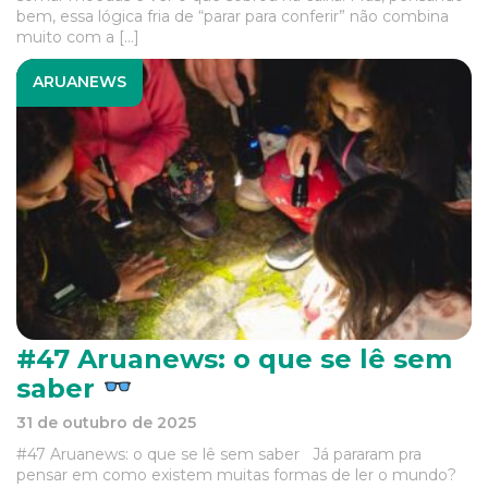
bem, essa lógica fria de “parar para conferir” não combina
muito com a […]
ARUANEWS
#47 Aruanews: o que se lê sem
saber
31 de outubro de 2025
#47 Aruanews: o que se lê sem saber Já pararam pra
pensar em como existem muitas formas de ler o mundo?