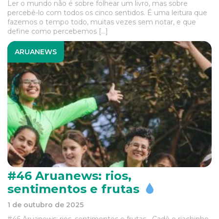
Ler o mundo não é sobre folhear um livro, mas sobre
percebê-lo com todos os cinco sentidos. É uma leitura que
fazemos o tempo todo, muitas vezes sem notar, e que
define como percebemos […]
ARUANEWS
#46 Aruanews: rios,
sentimentos e frutas
1 de outubro de 2025