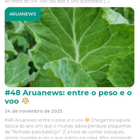
ao redor do Sol. São 365 dias e uns quebrados […]
ARUANEWS
#48 Aruanews: entre o peso e o
voo
24 de novembro de 2025
#48 Aruanews: entre o peso e o voo
Chegamos àquela
época do ano em que o mundo adora pendurar plaquinhas
de “fechado para balanço”. É a hora de contar estoques,
somar moedas e ver o que sobrou na caixa. Mas, pensando