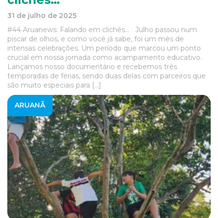
31 de julho de 2025
#44 Aruanews: Falando em clichês… Julho passou num
piscar de olhos, e como você já sabe, foi um mês de
intensas celebrações. Um período que marcou um ponto
crucial em nossa jornada como acampamento educativo.
Lançamos nosso documentário e recebemos três
temporadas de férias, sendo duas delas com parceiros que
são muito especiais para […]
ARUANÃ