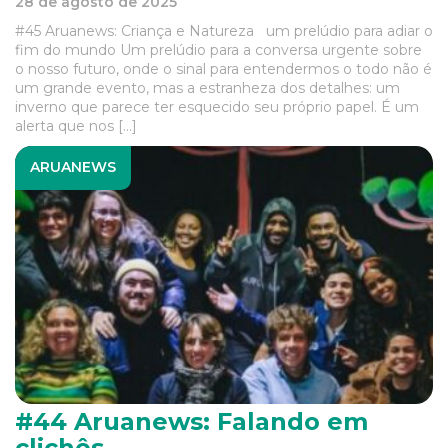
28 de agosto de 2025
#45 Aruanews: Criança e Natureza um prelúdio para adiar o
fim do mundo Um prelúdio para a conversa urgente sobre
o nosso futuro, onde o sinal para entendermos o todo não é
um grande evento, mas a estranheza dos detalhes: um
inverno que parece ter esquecido seu próprio papel. É um
alerta que nos […]
ARUANEWS
#44 Aruanews: Falando em
clichês…