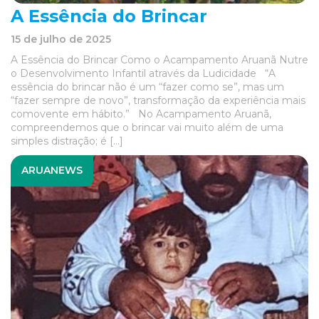
A Essência do Brincar
15 de julho de 2025
A Essência do Brincar Como o Acampamento Aruanã Nutre
o Desenvolvimento Infantil através da Ludicidade “A
essência do brincar não é um “fazer como se”, mas um
“fazer sempre de novo”, transformação da experiência mais
comovente em hábito.” No Acampamento Aruanã,
compreendemos que o brincar vai muito além de uma
simples distração; é […]
ARUANEWS