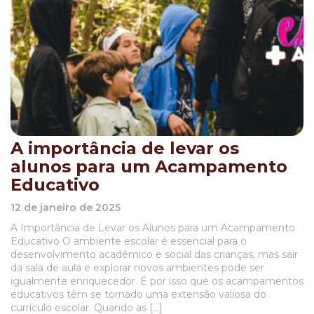
A importância de levar os
alunos para um Acampamento
Educativo
12 de janeiro de 2025
A Importância de Levar os Alunos para um Acampamento
Educativo O ambiente escolar é essencial para o
desenvolvimento acadêmico e social das crianças, mas sair
da sala de aula e explorar novos ambientes pode ser
igualmente enriquecedor. É por isso que os acampamentos
educativos têm se tornado uma extensão valiosa do
currículo escolar. Quando as […]