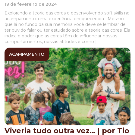
19 de fevereiro de 2024
Explorando a teoria das cores e desenvolvendo soft skills no
acampamento: uma experiência enriquecedora Mesmo
que lá no fundo da sua memória você deve se lembrar de
ter ouvido falar ou ter estudado sobre a teoria das cores. Ela
indica o poder que as cores têm de influenciar nossos
comportamentos, nossas atitudes e como […]
ACAMPAMENTO
Viveria tudo outra vez… | por Tio