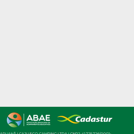
ARUANÃ | CAJU ECO CAMPING LTDA | CNPJ: 41.725.726/0001-