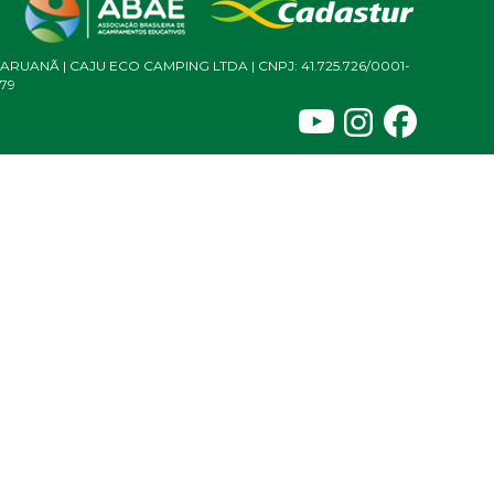
ARUANÃ | CAJU ECO CAMPING LTDA | CNPJ: 41.725.726/0001-
79