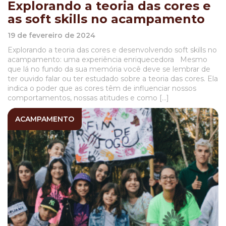
Explorando a teoria das cores e
as soft skills no acampamento
19 de fevereiro de 2024
Explorando a teoria das cores e desenvolvendo soft skills no
acampamento: uma experiência enriquecedora Mesmo
que lá no fundo da sua memória você deve se lembrar de
ter ouvido falar ou ter estudado sobre a teoria das cores. Ela
indica o poder que as cores têm de influenciar nossos
comportamentos, nossas atitudes e como […]
ACAMPAMENTO