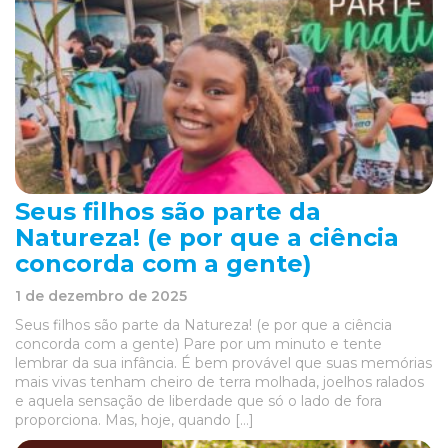
Seus filhos são parte da
Natureza! (e por que a ciência
concorda com a gente)
1 de dezembro de 2025
Seus filhos são parte da Natureza! (e por que a ciência
concorda com a gente) Pare por um minuto e tente
lembrar da sua infância. É bem provável que suas memórias
mais vivas tenham cheiro de terra molhada, joelhos ralados
e aquela sensação de liberdade que só o lado de fora
proporciona. Mas, hoje, quando […]