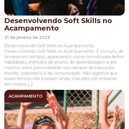
Desenvolvendo Soft Skills no
Acampamento
31 de janeiro de 2023
Desenvolvendo Soft Skills no Acampamento
Desenvolvendo Soft Skills no Acampamento. É comum, de
tempos em tempos, aparecerem novos termos para definir
habilidades, métodos de ensino, de aprendizagem e até
mesmo sobre personalidade nos campos da educação,
mundo corporativo e da comunicação. Não significa que
esses termos não existiam ainda, mas eles vão entrando
em nossos […]
ACAMPAMENTO