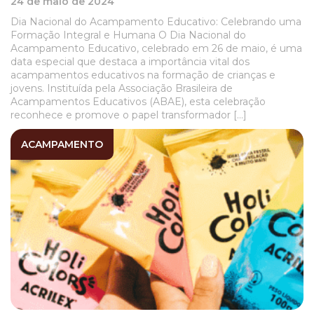
24 de maio de 2024
Dia Nacional do Acampamento Educativo: Celebrando uma
Formação Integral e Humana O Dia Nacional do
Acampamento Educativo, celebrado em 26 de maio, é uma
data especial que destaca a importância vital dos
acampamentos educativos na formação de crianças e
jovens. Instituída pela Associação Brasileira de
Acampamentos Educativos (ABAE), esta celebração
reconhece e promove o papel transformador […]
ACAMPAMENTO