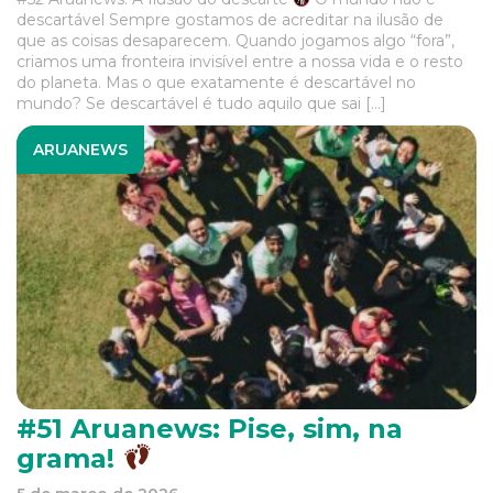
descartável Sempre gostamos de acreditar na ilusão de
que as coisas desaparecem. Quando jogamos algo “fora”,
criamos uma fronteira invisível entre a nossa vida e o resto
do planeta. Mas o que exatamente é descartável no
mundo? Se descartável é tudo aquilo que sai […]
ARUANEWS
#51 Aruanews: Pise, sim, na
grama!