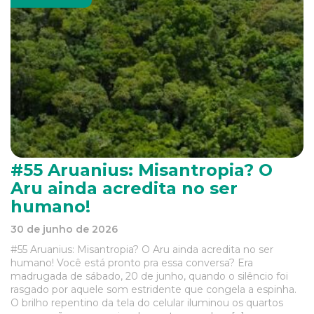
#55 Aruanius: Misantropia? O
Aru ainda acredita no ser
humano!
30 de junho de 2026
#55 Aruanius: Misantropia? O Aru ainda acredita no ser
humano! Você está pronto pra essa conversa? Era
madrugada de sábado, 20 de junho, quando o silêncio foi
rasgado por aquele som estridente que congela a espinha.
O brilho repentino da tela do celular iluminou os quartos