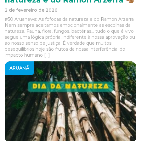
2 de fevereiro de 2026
#50 Aruanews: As fofocas da natureza e do Ramon Arzerra
Nem sempre aceitamos emocionalmente as escolhas da
natureza. Fauna, flora, fungos, bactérias… tudo o que é vivo
segue uma lógica própria, indiferente à nossa aprovação ou
ao nosso senso de justiça. É verdade que muitos
desequilíbrios hoje são frutos da nossa interferência, do
impacto humano […]
ARUANÃ