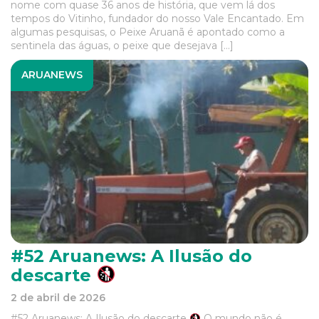
nome com quase 36 anos de história, que vem lá dos
tempos do Vitinho, fundador do nosso Vale Encantado. Em
algumas pesquisas, o Peixe Aruanã é apontado como a
sentinela das águas, o peixe que desejava […]
ARUANEWS
#52 Aruanews: A Ilusão do
descarte
2 de abril de 2026
#52 Aruanews: A Ilusão do descarte
O mundo não é