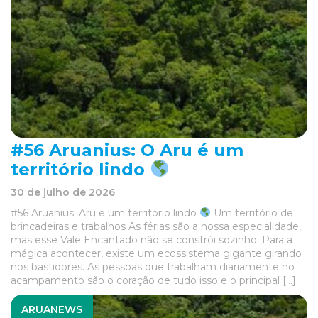
#56 Aruanius: O Aru é um
território lindo
30 de julho de 2026
#56 Aruanius: Aru é um território lindo
Um território de
brincadeiras e trabalhos As férias são a nossa especialidade,
mas esse Vale Encantado não se constrói sozinho. Para a
mágica acontecer, existe um ecossistema gigante girando
nos bastidores. As pessoas que trabalham diariamente no
acampamento são o coração de tudo isso e o principal […]
ARUANEWS