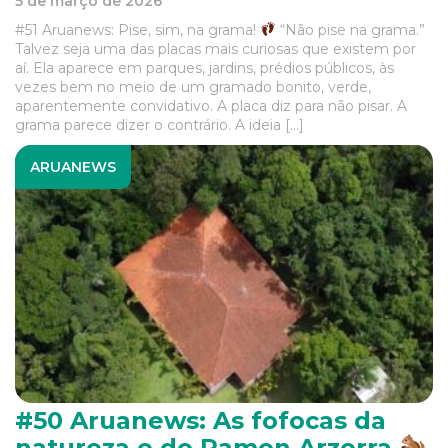
5 de março de 2026
#51 Aruanews: Pise, sim, na grama!
“Não pise na grama.”
Talvez seja uma das placas mais curiosas que existem por
aí. Ela aparece em parques, jardins, prédios públicos, às
vezes bem no meio de um gramado bonito, verde,
aparentemente convidativo. A placa diz para não pisar. A
grama parece dizer o contrário. A ideia […]
ARUANEWS
#50 Aruanews: As fofocas da
natureza e do Ramon Arzerra