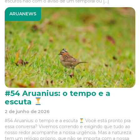
escuros não com o aviso de um temporal ou […]
ARUANEWS
#54 Aruanius: o tempo e a
escuta
2 de junho de 2026
#54 Aruanius: o tempo e a escuta
Você está pronto pra
essa conversa? Vivemos correndo e exigindo que tudo ao
nosso redor acompanhe a nossa urgência. Mas a natureza
tem um relógio próprio, que não se importa com a nossa