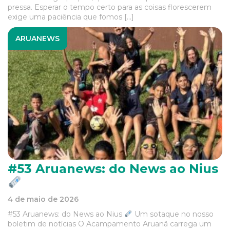
pressa. Esperar o tempo certo para as coisas florescerem
exige uma paciência que fomos […]
ARUANEWS
#53 Aruanews: do News ao Nius
4 de maio de 2026
#53 Aruanews: do News ao Nius
Um sotaque no nosso
boletim de notícias O Acampamento Aruanã carrega um