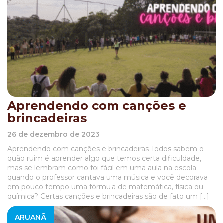
Aprendendo com canções e
brincadeiras
26 de dezembro de 2023
Aprendendo com canções e brincadeiras Todos sabem o
quão ruim é aprender algo que temos certa dificuldade,
mas se lembram como foi fácil em uma aula na escola
quando o professor cantava uma música e você decorava
em pouco tempo uma fórmula de matemática, física ou
química? Certas canções e brincadeiras são de fato um […]
ARUANÃ