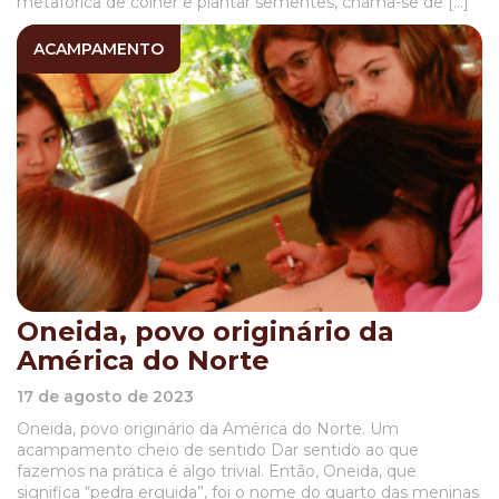
metafórica de colher e plantar sementes, chama-se de […]
ACAMPAMENTO
Oneida, povo originário da
América do Norte
17 de agosto de 2023
Oneida, povo originário da América do Norte. Um
acampamento cheio de sentido Dar sentido ao que
fazemos na prática é algo trivial. Então, Oneida, que
significa “pedra erguida”, foi o nome do quarto das meninas