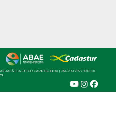
ARUANÃ | CAJU ECO CAMPING LTDA | CNPJ: 41.725.726/0001-
79