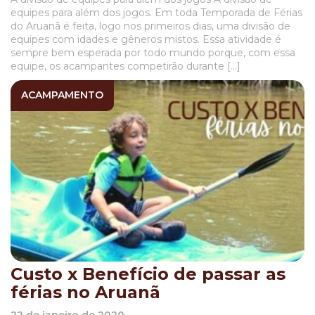
equipes para além dos jogos. Em toda Temporada de Férias
do Aruanã é feita, logo nos primeiros dias, uma divisão de
equipes com idades e gêneros mistos. Essa atividade é
sempre bem esperada por todo mundo porque, com essa
equipe, os acampantes competirão durante […]
ACAMPAMENTO
Custo x Benefício de passar as
férias no Aruanã
22 de janeiro de 2020