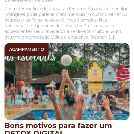
Custo x Benefício de passar as férias no Aruanã Por ser algo
intangível, pode parecer difícil mensurar o custo x benefício
de passar as férias no Aruanã, mas é simples. Nas
tradicionais Temporadas de “Férias no Aru” crianças e
adolescentes são convidados a se divertir muito e usufruir
de uma programação lúdica e educativa, fazendo […]
ACAMPAMENTO
Bons motivos para fazer um
DETOX DIGITAL