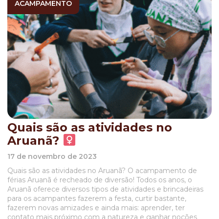
ACAMPAMENTO
Quais são as atividades no
Aruanã? ‍
17 de novembro de 2023
Quais são as atividades no Aruanã? O acampamento de
férias Aruanã é recheado de diversão! Todos os anos, o
Aruanã oferece diversos tipos de atividades e brincadeiras
para os acampantes fazerem a festa, curtir bastante,
fazerem novas amizades e ainda mais: aprender, ter
contato mais próximo com a natureza e ganhar noções