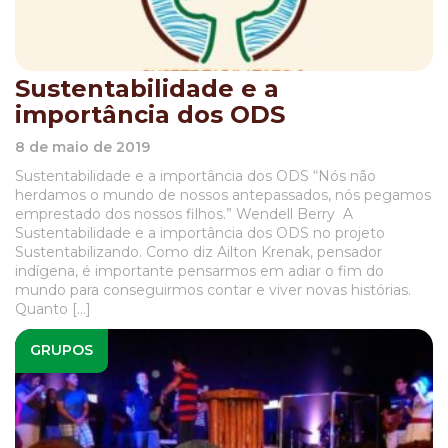
Sustentabilidade e a
importância dos ODS
8 de maio de 2019
Sustentabilidade e a importância dos ODS “Nós não
herdamos o mundo de nossos antepassados, nós pegamos
emprestado dos nossos filhos.” Wendell Berry A
Sustentabilidade e a importância dos ODS no projeto
Sustentabilizando. Como diz Ailton Krenak, pensador
indígena, é importante pensarmos em adiar o fim do
mundo para conseguirmos contar e viver novas histórias.
Quanto […]
GRUPOS