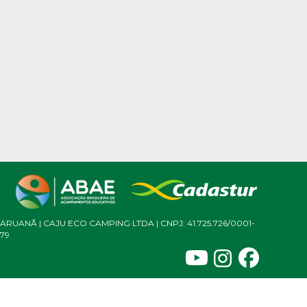
ARUANÃ | CAJU ECO CAMPING LTDA | CNPJ: 41.725.726/0001-
79