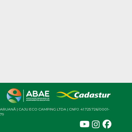
ARUANÃ | CAJU ECO CAMPING LTDA | CNPJ: 41.725.726/0001-
79