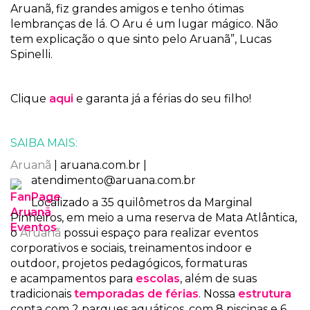
Aruanã, fiz grandes amigos e tenho ótimas
lembranças de lá. O Aru é um lugar mágico. Não
tem explicação o que sinto pelo Aruanã”, Lucas
Spinelli.
Clique
aqui
e garanta já a férias do seu filho!
SAIBA MAIS:
Aruanã
| aruana.com.br |
atendimento@aruana.com.br
Localizado a 35 quilômetros da Marginal
Pinheiros, em meio a uma reserva de Mata Atlântica,
o
Aruanã
possui espaço para realizar eventos
corporativos e sociais, treinamentos indoor e
outdoor, projetos pedagógicos, formaturas
e acampamentos para
escolas
, além de suas
tradicionais
temporadas de férias
. Nossa
estrutura
conta com 2 parques aquáticos, com 8 piscinas e 6