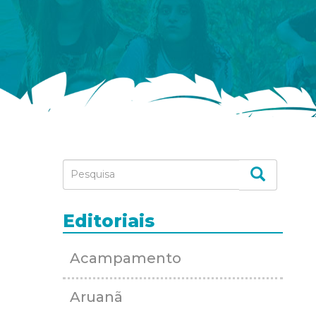
Editoriais
Acampamento
Aruanã