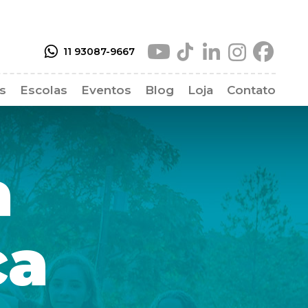
11 93087-9667
as
Escolas
Eventos
Blog
Loja
Contato
as Frequentes
a
ca