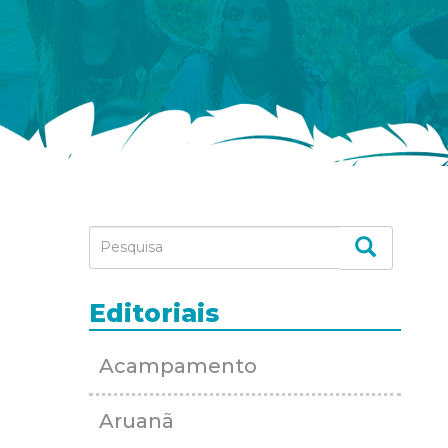
Editoriais
Acampamento
Aruanã