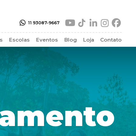
11 93087-9667
as
Escolas
Eventos
Blog
Loja
Contato
as Frequentes
amento