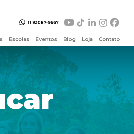
11 93087-9667
as
Escolas
Eventos
Blog
Loja
Contato
as Frequentes
ucar