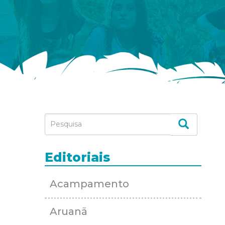
Editoriais
Acampamento
Aruanã