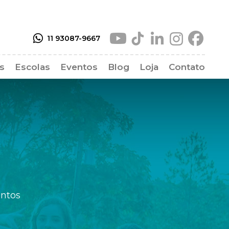
11 93087-9667
as
Escolas
Eventos
Blog
Loja
Contato
as Frequentes
entos