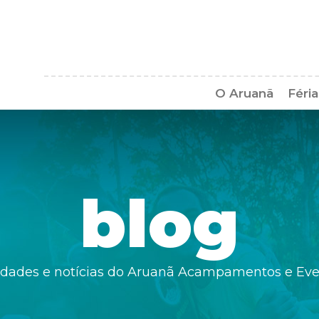
O Aruanã
Féri
Pergunt
blog
dades e notícias do Aruanã Acampamentos e Ev