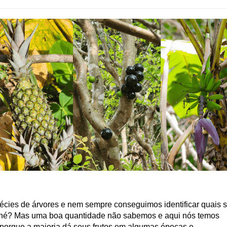
écies de árvores e nem sempre conseguimos identificar quais 
e é, né? Mas uma boa quantidade não sabemos e aqui nós temos
o porque a maioria dá seus frutos em algumas épocas e