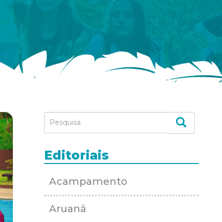
Editoriais
Acampamento
Aruanã