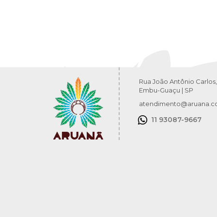
Rua João Antônio Carlos,
Embu-Guaçu | SP
atendimento@aruana.c
11 93087-9667