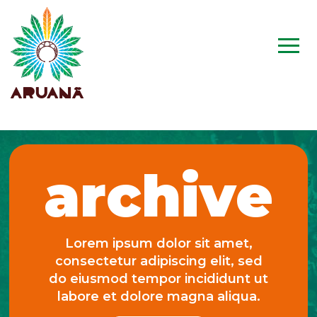
archive
Lorem ipsum dolor sit amet,
consectetur adipiscing elit, sed
do eiusmod tempor incididunt ut
labore et dolore magna aliqua.