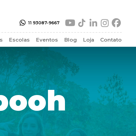
11 93087-9667
as
Escolas
Eventos
Blog
Loja
Contato
as Frequentes
pooh