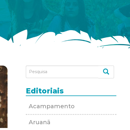
Editoriais
Acampamento
Aruanã