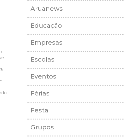
Aruanews
Educação
Empresas
o
ue
Escolas
ra
Eventos
m
Férias
ndo.
]
Festa
Grupos