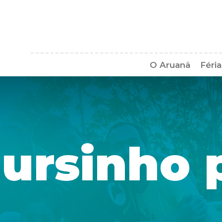
O Aruanã
Féri
Pergunt
:
ursinho 